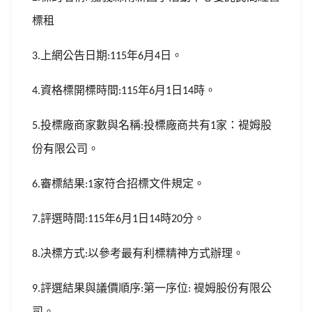
標租
上網公告日期
年
月
日。
3.
:115
6
4
資格標開標時間
年
月
日
時。
4.
:115
6
1
14
投標廠商家數與名稱
投標廠商共有
家：褆姆股
5.
:
1
份有限公司。
審標結果
家符合招標文件規定。
6.
:1
評選時間
年
月
日
時
分。
7.
:115
6
1
14
20
决標方式
以參考最有利標精神方式辦理。
8.
:
評選結果與議價順序
第一序位
褆姆股份有限公
9.
:
:
司。