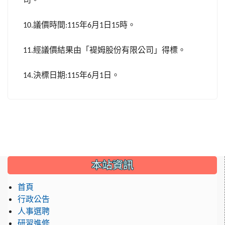
議價時間
年
月
日
時。
10.
:115
6
1
15
經議價結果由「褆姆股份有限公司」得標。
11.
決標日期
年
月
日。
14.
:115
6
1
:::
本站資訊
首頁
行政公告
人事選聘
研習進修