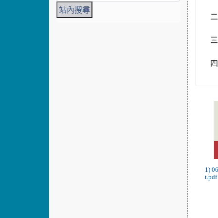
二
三
四
1) 0
t.pdf