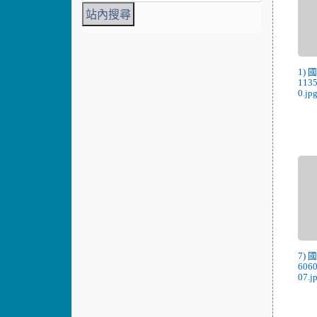
1) 
113
0.jp
7) 
606
07.j