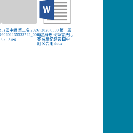
2
5) 國中組 第二名 202
6) 2026 0530 第一屆
0
60601135533742_00
翰墨靜思 硬筆書法比
02_0.jpg
賽 成績紀錄表 國中
組 公告用.docx