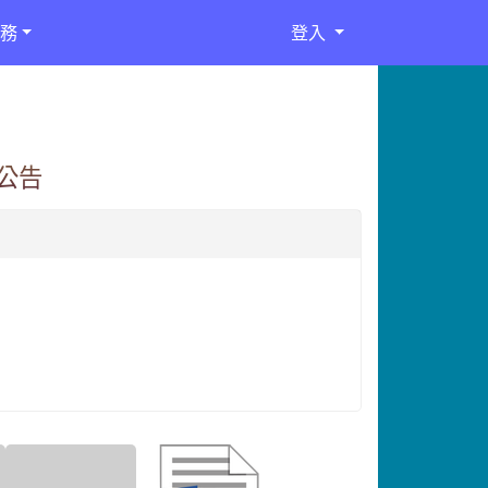
務
登入
公告