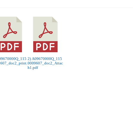
A09670000Q_115
2) A09670000Q_115
607_doc2_print.
0009607_doc2_Attac
h1.pdf