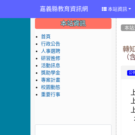
嘉義縣教育資訊網
本站資訊
:::
:::
:::
本站資訊
本站
首頁
行政公告
轉
人事選聘
（含
研習進修
活動訊息
獎助學金
公
專案計畫
校園動態
重要行事