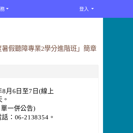
務
登入
度暑假聽障專業2學分進階班」簡章
年8月6日至7日(線上
天。
單一併公告)
6-2138354。