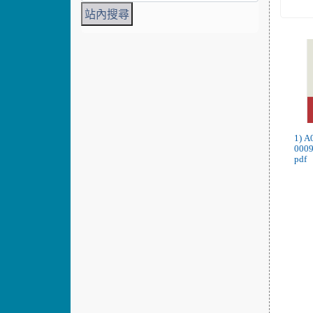
1) 
0009
pdf