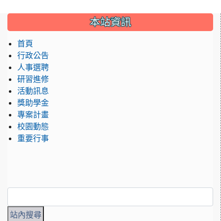
:::
本站資訊
首頁
行政公告
人事選聘
研習進修
活動訊息
獎助學金
專案計畫
校園動態
重要行事