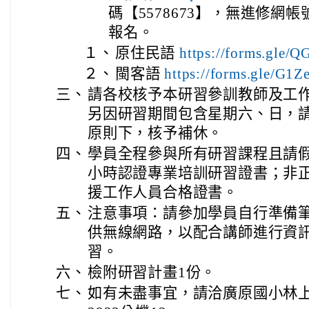
碼【5578673】，無進修網
報名。
１、
原住民語
https://forms.gl
２、
閩客語
https://forms.gle/G
三、
請各校核予本研習參訓教師及工
另因研習期間包含星期六、日，
原則下，核予補休。
四、
學員全程參與所有研習課程且請假
小時認證專業培訓研習證書；非
援工作人員合格證書。
五、
注意事項：請參加學員自行準備
供無線網路，以配合講師進行資
習。
六、
檢附研習計畫1份。
七、
如有未盡事宜，請洽廣原國小林上奇主