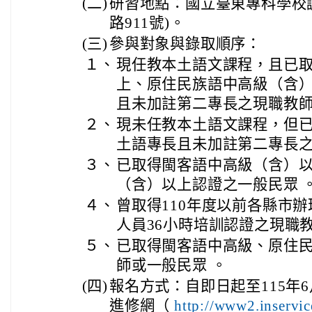
(二)
研習地點：國立臺東專科學校
路911號)。
(三)
參與對象與錄取順序：
１、
現任教本土語文課程，且已
上、原住民族語中高級（含
且未加註第二專長之現職教
２、
現未任教本土語文課程，但
土語專長且未加註第二專長
３、
已取得閩客語中高級（含）
（含）以上認證之一般民眾 
４、
曾取得110年度以前各縣市
人員36小時培訓認證之現職
５、
已取得閩客語中高級、原住
師或一般民眾 。
(四)
報名方式：自即日起至115年
進修網（
http://www2.inservic