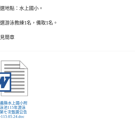
甄選地點：水上國小。
甄選游泳教練
名，備取
名。
1
1
詳見簡章
 嘉義縣水上國小附
泳池115年游泳
第七次甄選公告
115.05.24.doc