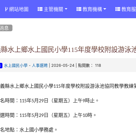
網站地圖
主管機關
教育機構
教育服
消息
義縣水上鄉水上國民小學115年度學校附設游泳
-
| 2026-05-24 | 點閱數： 118
水上國民小學
人事選聘
告
嘉義縣水上鄉水上國民小學
年度學校附設游泳池協同教學教練
115
報名時間：
年
月
日（星期五）上午
時止。
115
5
29
9
甄選時間：
年
月
日（星期五）上午
時。
115
5
29
10
報名地點：水上國小學務處。