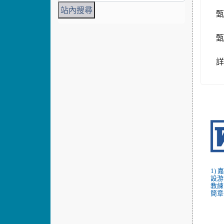
1)
設游
教練
簡章-