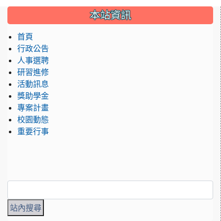
:::
本站資訊
首頁
行政公告
人事選聘
研習進修
活動訊息
獎助學金
專案計畫
校園動態
重要行事