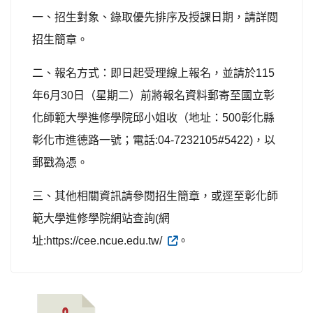
一、招生對象、錄取優先排序及授課日期，請詳閱
招生簡章。
二、報名方式：即日起受理線上報名，並請於
115
年
6
月
30
日（星期二）前將報名資料郵寄至國立彰
化師範大學進修學院邱小姐收（地址：
500
彰化縣
彰化市進德路一號；電話
:04-7232105#5422)
，以
郵戳為憑。
三、其他相關資訊請參閱招生簡章，或逕至彰化師
範大學進修學院網站查詢
(
網
址
:https://cee.ncue.edu.tw/
。