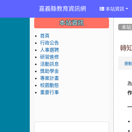
嘉義縣教育資訊網
本站資訊
:::
:::
:::
本站資訊
本站
首頁
行政公告
轉
人事選聘
研習進修
活動訊息
運
獎助學金
專案計畫
校園動態
重要行事