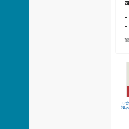
1)
知.p