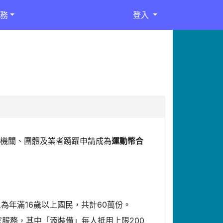
務
登入
的機關、團體及業者踴躍申請成為
運動幣合
為年滿16歲以上國民，共計60萬份。
服務，其中「添裝備」每人抵用上限200