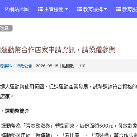
網站地圖
主管機關
教育機構
教育服
消息
知運動幣合作店家申請資訊，請踴躍參與
-
| 2026-05-15 | 點閱數： 110
動發展科
行政公告
為擴大運動幣使用範圍，促進運動產業發展，誠摯邀請符合資格
作店家
。
一、運動幣簡介
運動幣為「青春動滋券」轉型而來，每份面額500元，發放對象
運動幣可用於「做運動」、「看比賽」、「添裝備」等合作店家