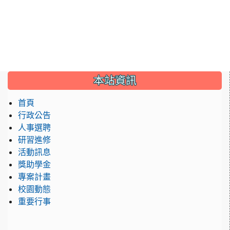
:::
本站資訊
首頁
行政公告
人事選聘
研習進修
活動訊息
獎助學金
專案計畫
校園動態
重要行事