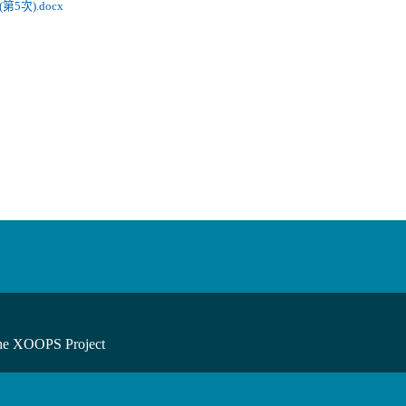
第5次).docx
he XOOPS Project