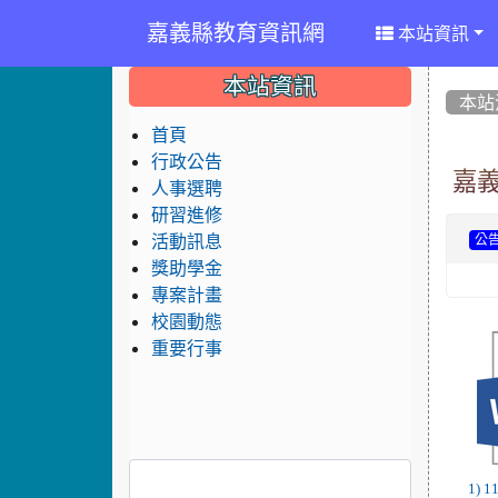
嘉義縣教育資訊網
本站資訊
:::
:::
:::
本站資訊
本站
首頁
行政公告
嘉義
人事選聘
研習進修
活動訊息
公
獎助學金
專案計畫
校園動態
重要行事
1)