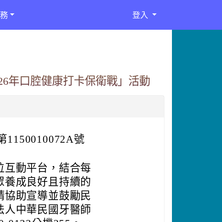
務
登入
26年口腔健康打卡保衛戰」活動
150010072A號
位互動平台，結合每
眾養成良好且持續的
請協助宣導並鼓勵民
法人中華民國牙醫師