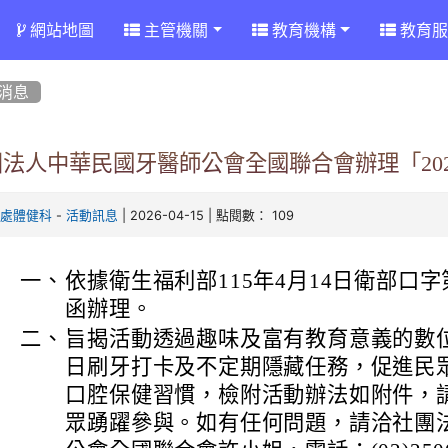
網站地圖
主管機關
教育機構
教育服
消息
團法人中華民國牙醫師公會全國聯合會辦理「20
-
| 2026-04-15 | 點閱數： 109
育處體健科
活動訊息
一、
依據衛生福利部115年4月14日衛部口字第1
函辦理。
二、
旨揭活動透過趣味及富有教育意義的數
日刷牙打卡及不定期隱藏任務，促進民
口腔保健習慣，檢附活動辦法如附件，
眾踴躍參與。如有任何問題，請洽社團