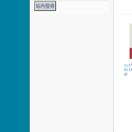
1) 3
013
df