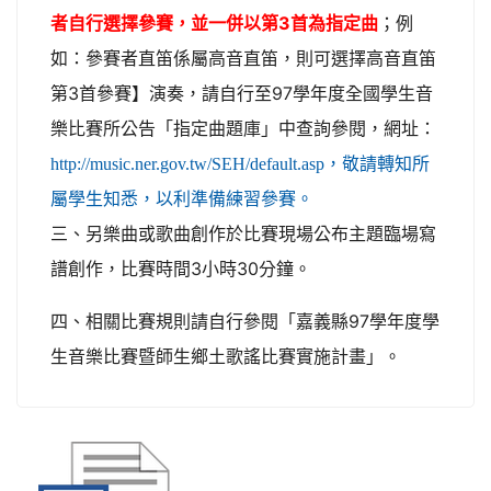
者自行選擇參賽，並一併以第3首為指定曲
；例
如：參賽者直笛係屬高音直笛，則可選擇高音直笛
第3首參賽】演奏，請自行至97學年度全國學生音
樂比賽所公告「指定曲題庫」中查詢參閱，網址：
http://music.ner.gov.tw/SEH/default.asp，敬請轉知所
屬學生知悉，以利準備練習參賽。
三、另樂曲或歌曲創作於比賽現場公布主題臨場寫
譜創作，比賽時
間3小時30分鐘。
四、相關比賽規則請自行參閱「嘉義縣97學年度學
生音樂比賽暨師生鄉土歌謠比賽實施計畫」。