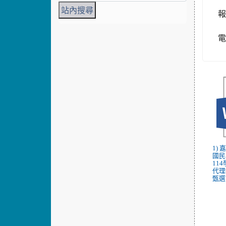
報
電
1)
國民
11
代理
甄選