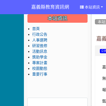
嘉義縣教育資訊網
本站資訊
:::
:::
:::
本站資訊
本站
首頁
行政公告
嘉
人事選聘
研習進修
活動訊息
公
獎助學金
專案計畫
嘉
校園動態
重要行事
報
甄