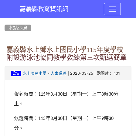
嘉義縣教育資訊網
:::
本站消息
嘉義縣水上鄉水上國民小學115年度學校
附設游泳池協同教學教練第三次甄選簡章
-
| 2026-03-25 | 點閱數： 101
水上國民小學
人事選聘
公告
報名時間：
年
月
日（星期一）上午
時
分
115
3
30
8
30
止。
甄選時間：
年
月
日（星期一）上午
時
115
3
30
9
30
分。