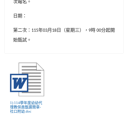
次報名。
日期：
第二次：
年
月
日（星期三），
時
分起開
115
03
18
9
00
始甄試。
1) 114學年度幼幼代
理教保員甄選簡章-
社口附幼.doc