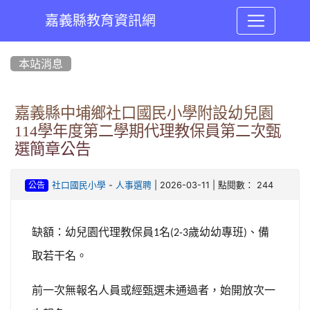
嘉義縣教育資訊網
:::
本站消息
嘉義縣中埔鄉社口國民小學附設幼兒園
114學年度第二學期代理教保員第二次甄
選簡章公告
-
| 2026-03-11 | 點閱數： 244
社口國民小學
人事選聘
公告
缺額：幼兒園代理教保員
名
歲幼幼專班
、備
1
(2-3
)
取若干名。
前一次無報名人員或經甄選未通過者，始開放次一