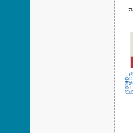
1)
學1
育幼
學士
班)