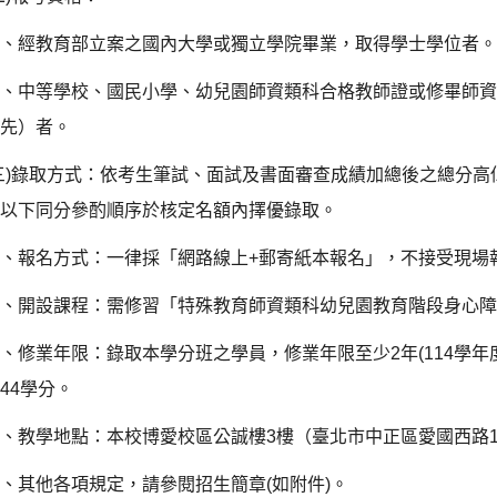
１、經教育部立案之國內大學或獨立學院畢業，取得學士學位者
２、中等學校、國民小學、幼兒園師資類科合格教師證或修畢師
優先）者。
三
)
錄取方式：依考生筆試、面試及書面審查成績加總後之總分高
依以下同分參酌順序於核定名額內擇優錄取。
四、報名方式：一律採「網路線上
+
郵寄紙本報名」，不接受現場
五、開設課程：需修習「特殊教育師資類科幼兒園教育階段身心
六、修業年限：錄取本學分班之學員，修業年限至少
2
年
(114
學年
習
44
學分。
七、教學地點：本校博愛校區公誠樓
3
樓（臺北市中正區愛國西路
八、其他各項規定，請參閱招生簡章
(
如附件
)
。