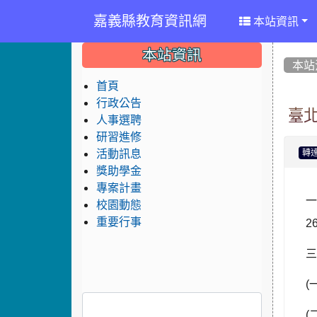
嘉義縣教育資訊網
本站資訊
:::
:::
:::
本站資訊
本站
首頁
行政公告
臺北
人事選聘
研習進修
活動訊息
轉
獎助學金
專案計畫
校園動態
重要行事
2
(
(