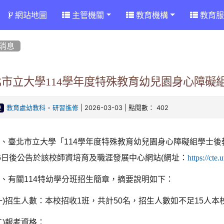
網站地圖
主管機關
教育機構
教育服
消息
市立大學114學年度特殊教育幼兒園身心障礙組
-
| 2026-03-03 | 點閱數： 402
教育處幼教科
研習進修
達
一、臺北市立大學「
114
學年度特殊教育幼兒園身心障礙組學士後
6
日後公告於該校師資培育及職涯發展中心網站
(
網址：
https://cte.
三、有關
114
特幼學分班招生簡章，摘要說明如下：
一
)
招生人數：本校招收
1
班，共計
50
名，招生人數如不足
15
人本
二
)
報考資格：