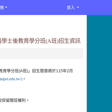
務
登入
學士後教育學分班(A班)招生資訊
教育學分班
(A
班
)
」招生簡章將於
115
年
2
月
utaipei.edu.tw/)
。
校保留開班權利。