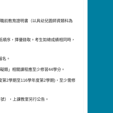
。
資職前教育證明書（以具幼兒園師資類科為
低順序，擇優錄取。考生如總成績相同時，
報名。
障礙類」相關課程應至少修習
44
學分。
度第
2
學期至
116
學年度第
2
學期
)
，至少需修
1
號），上課教室另行公告。