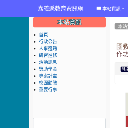
嘉義縣教育資訊網
本站資訊
:::
:::
:::
本站資訊
本站
首頁
行政公告
國
人事選聘
作
研習進修
活動訊息
獎助學金
轉
專案計畫
校園動態
重要行事