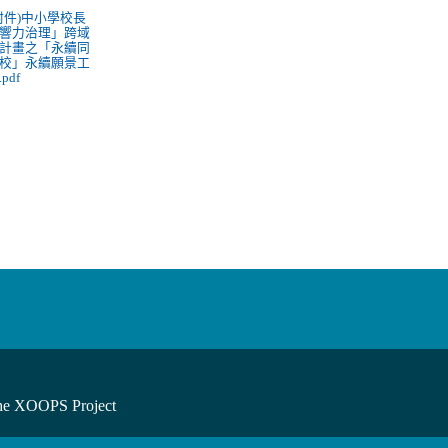
 (附件)中小學校長
響力治理」跨域
計畫之「永續同
校」永續願景工
pdf
he XOOPS Project