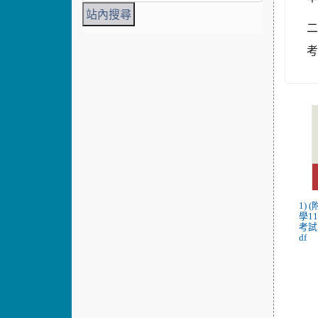
1)
學1
考試
df