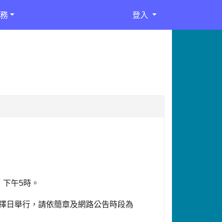
務
登入
）下午
5
時。
擇日舉行，請依簡章及網路公告時段為