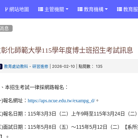
網站地圖
主管機關
教育機構
教育服
消息
立彰化師範大學115學年度博士班招生考試訊息
-
| 2026-02-10 | 點閱數： 135
教育處幼教科
研習進修
達
一、本招生考試一律採網路報名：
一
)
報名網址：
https://aps.ncue.edu.tw/exampg_d/
。
二
)
報名日期：
115
年
3
月
3
日（二）上午
9
時至
115
年
3
月
24
日（二
三
)
面試日期：
115
年
5
月
8
日（五）～
115
年
5
月
12
日（二）【系所
準】。