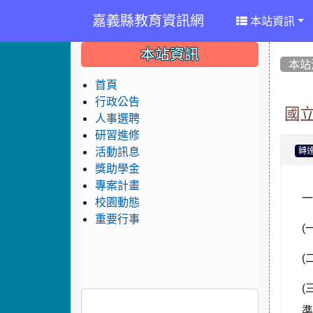
嘉義縣教育資訊網
本站資訊
:::
:::
:::
本站資訊
本站
首頁
行政公告
國
人事選聘
研習進修
活動訊息
轉
獎助學金
專案計畫
校園動態
重要行事
(
(
(