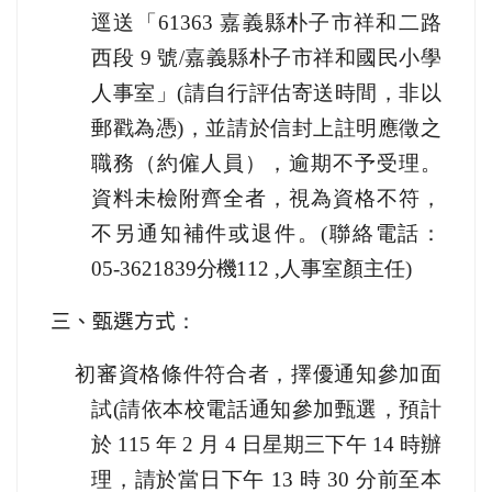
逕送「61363 嘉義縣朴子市祥和二路
西段 9 號/嘉義縣朴子市祥和國民小學
人
事室」(請自行評估寄送時間，非以
郵戳為憑)，並請於信封上註明應徵之
職務（約僱
人
員），逾期不予受理。
資料未檢附齊全者，視為資格不符，
不另通知補件或退件。(聯絡
電話
：
05-3621839
分機
112 ,人事室顏主任)
三、
甄選方式
：
初審資格條件符合者，擇優通知參加面
試(請依本校電話通知參加甄選，預計
於 115 年 2 月 4 日星期三下午 14 時辦
理，請於當日下午 13 時 30 分前至本