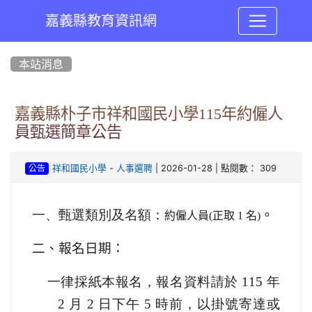
嘉義縣教育資訊網
:::
本站消息
嘉義縣朴子市祥和國民小學115年約僱人
員甄選簡章公告
-
| 2026-01-28 | 點閱數： 309
祥和國民小學
人事選聘
公告
一、甄選類別及名額：
。
約僱人員(正取 1 名)
二、報名日期：
一
律採紙本報名，報名資料請於 115 年
2
月
2
日
下午 5 時前，以掛號寄達或