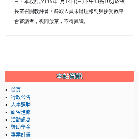
115
1
14
(
)
13
10
三、本校訂於
年
月
日
三
下午
點
分於校
長室召開教評會，錄取人員
未辦理報到與接受教評
會審議者，視同放棄，不得異議。
:::
本站資訊
首頁
行政公告
人事選聘
研習進修
活動訊息
獎助學金
專案計畫