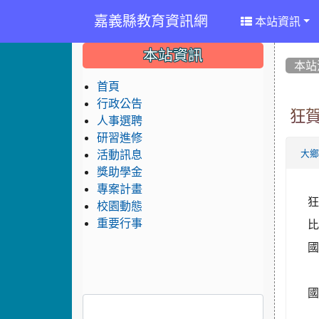
嘉義縣教育資訊網
本站資訊
:::
:::
:::
本站資訊
本站
首頁
行政公告
狂
人事選聘
研習進修
活動訊息
大
獎助學金
專案計畫
狂
校園動態
重要行事
國
國