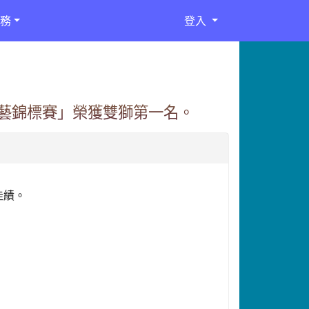
務
登入
技藝錦標賽」榮獲雙獅第一名。
佳績。