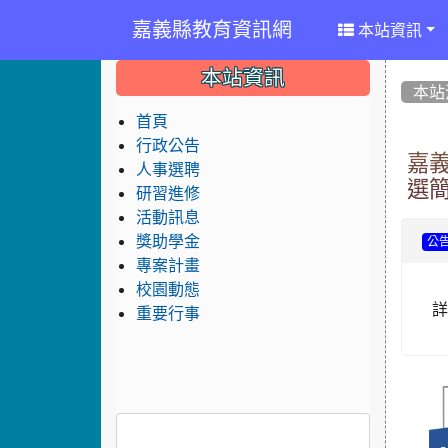
嘉義縣教育資訊網
本站資訊
:::
:::
:::
本站資訊
本站
首頁
行政公告
嘉
人事選聘
選簡
研習進修
活動訊息
獎助學金
公
專案計畫
校園動態
重要行事