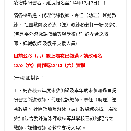
凌增能研習者，延長報名至
年
月
日
二
114
12
2
(
)
請各校新進、代理代課教師、專任（助理）運動教
練、
社團教師及游泳（課）教練務必擇一場次參加
包含委外游泳課教練等與學校已訂約配合之教
(
師、課輔教師
及教學支援人員
)
目前
（六）線上場次已額滿，請改報名
12/6
（六）實體或
（六）實體
12/6
12/13
一
參加對象：
(
)
１、請各校去年度未參加過及本年度未參加過旨揭
研習之新進教師、代理代課教師、專任（助理）運
動教練、
社團教師及游泳（課）教練務必擇一場次
參加
包含委外游泳課教練等與學校已訂約配合之
(
教師、課輔教師
及教學支援人員
。
)