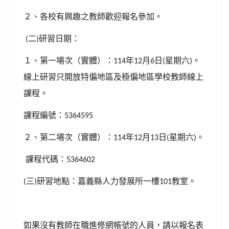
２、各校有興趣之教師歡迎報名參加。
二
研習日期：
(
)
１、第一場次（實體）：
年
月
日
星期六
。
114
12
6
(
)
線上研習只開放特偏地區及極偏地區學校教師線上
課程。
課程編號：
5364595
２、第二場次（實體）：
年
月
日
星期六
。
114
12
13
(
)
課程代碼：
5364602
三
研習地點：嘉義縣人力發展所一樓
教室。
(
)
101
如果沒有教師在職進修網帳號的人員，請以報名表