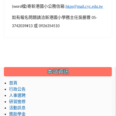
檔
寄新港國小公務信箱
hkps@mail.cyc.edu.tw
(word
)
如有報名問題請洽新港國小學務主任吳勝豐
05-
或
3742039#13
0926354510
:::
本站資訊
首頁
行政公告
人事選聘
研習進修
活動訊息
獎助學金