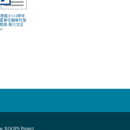
 新港國小114學年
置專任輔導代理
簡章-第六次公
oc
he XOOPS Project