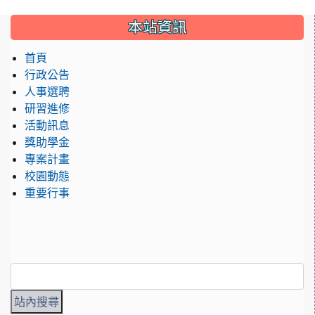
:::
本站資訊
首頁
行政公告
人事選聘
研習進修
活動訊息
獎助學金
專案計畫
校園動態
重要行事