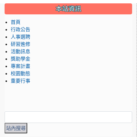
:::
本站資訊
首頁
行政公告
人事選聘
研習進修
活動訊息
獎助學金
專案計畫
校園動態
重要行事