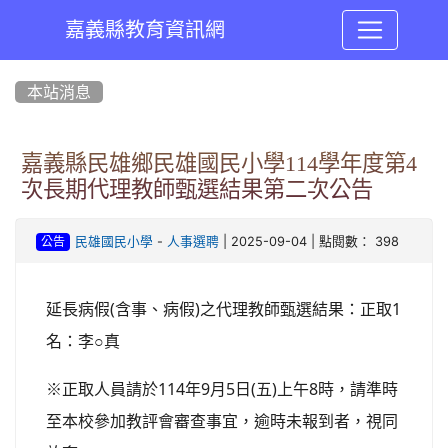
嘉義縣教育資訊網
:::
本站消息
嘉義縣民雄鄉民雄國民小學114學年度第4
次長期代理教師甄選結果第二次公告
-
| 2025-09-04 | 點閱數： 398
民雄國民小學
人事選聘
公告
(
)
1
延長病假
含事、病假
之代理教師甄選結果：正取
○
名：
李
真
114
9
5
(
)
8
※
正取人員請於
年
月
日
五
上午
時，請準時
至本校參加教評會審查事宜，逾時未報到者，視同