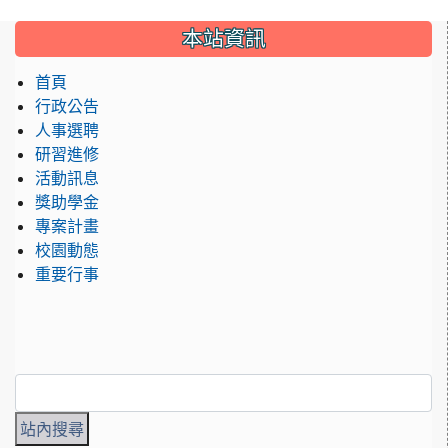
:::
本站資訊
首頁
行政公告
人事選聘
研習進修
活動訊息
獎助學金
專案計畫
校園動態
重要行事