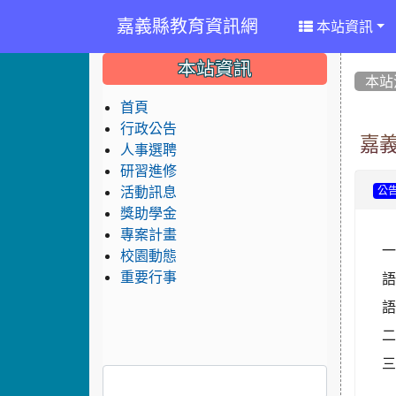
嘉義縣教育資訊網
本站資訊
:::
:::
:::
本站資訊
本站
首頁
行政公告
嘉義
人事選聘
研習進修
活動訊息
公
獎助學金
專案計畫
校園動態
重要行事
語
語
二