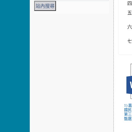
四
五
六
1)
國民
第三
甄選