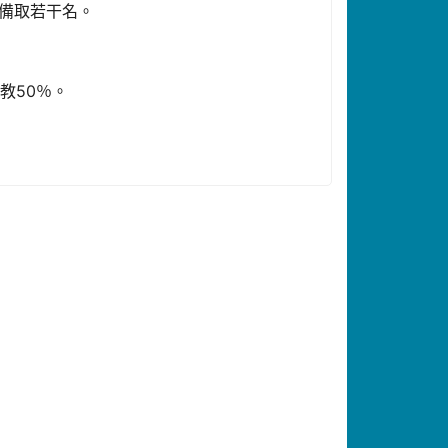
，備取若干名。
教50％。