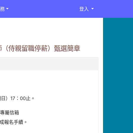
務
登入
師（侍親留職停薪）甄選簡章
日）17：00止。
名專屬信箱
始完成報名手續。