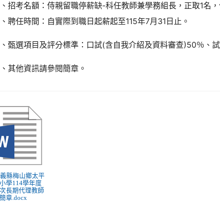
、招考名額：侍親留職停薪缺-科任教師兼學務組長，正取1名
、聘任時間：自實際到職日起薪起至115年7月31日止。
、甄選項目及評分標準：口試(含自我介紹及資料審查)50％、試
七、其他資訊請參閱簡章。
 嘉義縣梅山鄉太平
小學114學年度
次長期代理教師
簡章.docx