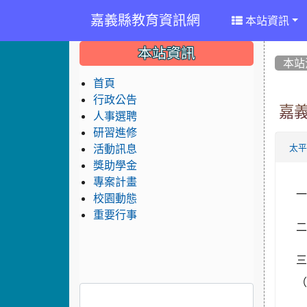
嘉義縣教育資訊網
本站資訊
:::
:::
:::
本站資訊
本站
首頁
行政公告
嘉
人事選聘
研習進修
活動訊息
太
獎助學金
專案計畫
一
校園動態
重要行事
二
（