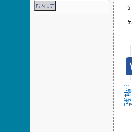
第
第
1) 
上鄉
4學
導代
(第四