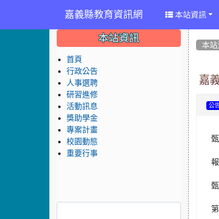
嘉義縣教育資訊網
本站資訊
:::
:::
:::
本站資訊
本站
首頁
行政公告
嘉
人事選聘
研習進修
活動訊息
公
獎助學金
專案計畫
校園動態
重要行事
報
第