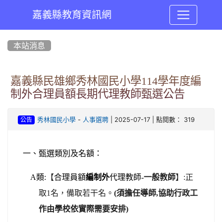
嘉義縣教育資訊網
:::
本站消息
嘉義縣民雄鄉秀林國民小學114學年度編
制外合理員額長期代理教師甄選公告
-
| 2025-07-17 | 點閱數： 319
秀林國民小學
人事選聘
公告
一、甄選類別及名額：
A
類:
【
合理員額
編制外
代理教師
-一般教師
】:正
取1名，備取若干名。
(須擔任導師,協助行政工
作由學校依實際需要安排)