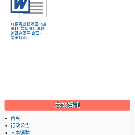
1) 嘉義縣新港國小辦
理114學年度代理教
師甄選簡章-合理、
編餘缺.doc
:::
本站資訊
首頁
行政公告
人事選聘