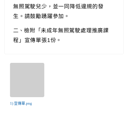
無照駕駛兒少，並一同降低違規的發
生。請鼓勵踴躍參加。
二、
檢附「未成年無照駕駛處理推廣課
程」宣傳單張1份。
1) 宣傳單.png