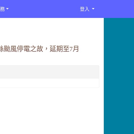
務
登入
娜絲颱風停電之故，延期至7月