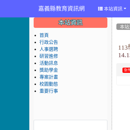
嘉義縣教育資訊網
本站資訊
:::
:::
:::
本站資訊
本站
首頁
行政公告
1
人事選聘
14.
研習進修
活動訊息
獎助學金
急
專案計畫
校園動態
重要行事