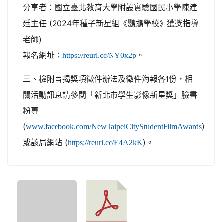
分享者：國立臺北教育大學附設實驗國民小學陳建
廷主任 (2024年種子新星組《鸚鵡學校》獲獎指導
老師)
報名網址：
。
https://reurl.cc/NY0x2p
三、檢附旨揭獎項徵件辦法及徵件海報各1份，相
關活動訊息請參閱「新北市學生影像新星獎」臉書
粉專
(
)
www.facebook.com/NewTaipeiCityStudentFilmAwards
或該局網站 (
)。
https://reurl.cc/E4A2kK