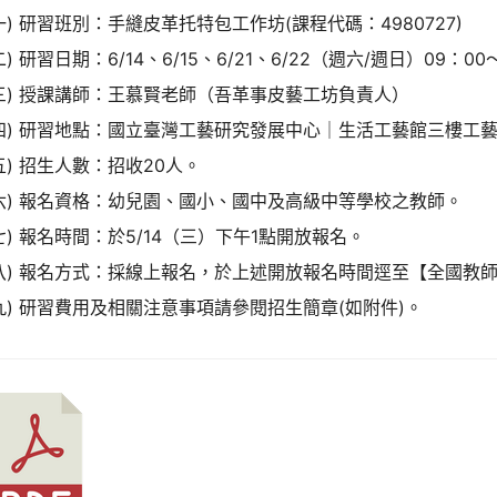
一) 研習班別：手縫皮革托特包工作坊(課程代碼：4980727)
二) 研習日期：6/14、6/15、6/21、6/22（週六/週日）09：0
三) 授課講師：王慕賢老師（吾革事皮藝工坊負責人）
四) 研習地點：國立臺灣工藝研究發展中心｜生活工藝館三樓工藝
五) 招生人數：招收20人。
六) 報名資格：幼兒園、國小、國中及高級中等學校之教師。
七) 報名時間：於5/14（三）下午1點開放報名。
八) 報名方式：採線上報名，於上述開放報名時間逕至【全國教
九) 研習費用及相關注意事項請參閱招生簡章(如附件)。