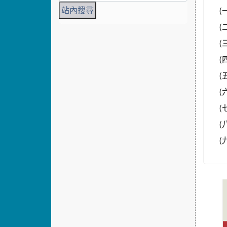
(
(
(
(
(
(
(
(
(