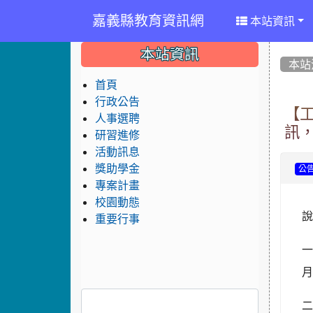
嘉義縣教育資訊網
本站資訊
:::
:::
:::
本站資訊
本站
首頁
行政公告
【
人事選聘
訊
研習進修
活動訊息
獎助學金
公
專案計畫
校園動態
重要行事