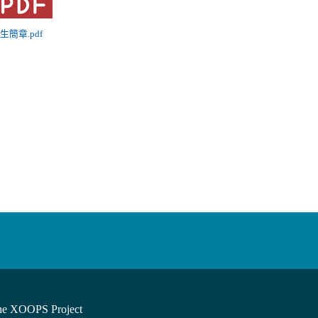
招生簡章.pdf
he XOOPS Project