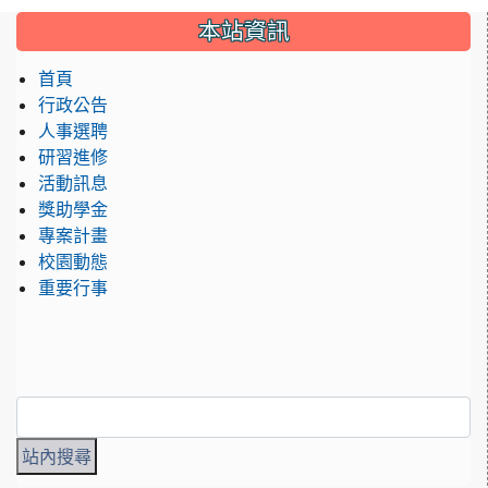
:::
本站資訊
首頁
行政公告
人事選聘
研習進修
活動訊息
獎助學金
專案計畫
校園動態
重要行事