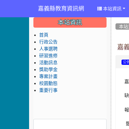
嘉義縣教育資訊網
本站資訊
:::
:::
:::
本站資訊
本站
首頁
行政公告
嘉
人事選聘
研習進修
活動訊息
公
獎助學金
專案計畫
嘉
校園動態
重要行事
報