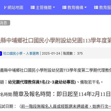
網站地圖
主管機關
教育機構
教育服
消息
義縣中埔鄉社口國民小學附設幼兒園113學年度
-
| 2025-01-24 | 點閱數： 375
社口國民小學
人事選聘
告
義縣中埔鄉社口國民小學附設幼兒園113學年度第二學期代理教
缺額
：幼兒園代理教保員1名(2-3歲幼幼專班)、
備取若干名。
簡章及報名時間：即日起至114年2月11
名時間:
甄試日期：（
前一階段無報名人員或經甄選未通過者，始進行次