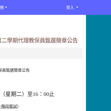
務
登入
第二學期代理教保員甄選簡章公告
保員甄選簡章公告
日（星期二）至16
：
00
止
一階段甄試
）