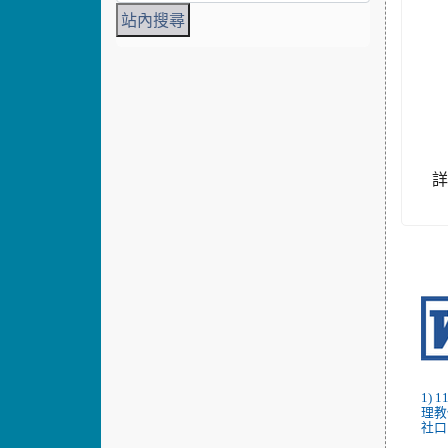
1)
理教
社口