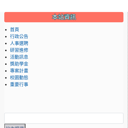
:::
本站資訊
首頁
行政公告
人事選聘
研習進修
活動訊息
獎助學金
專案計畫
校園動態
重要行事