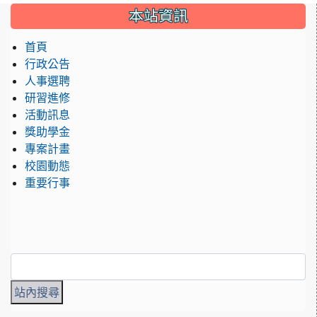
:::
本站資訊
首頁
行政公告
人事選聘
研習進修
活動訊息
獎助學金
專案計畫
校園動態
重要行事