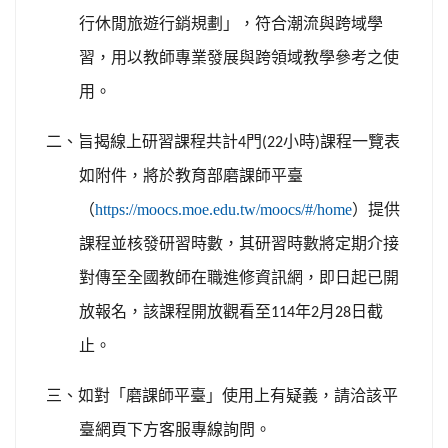
行休閒旅遊行銷規劃」，符合潮流與跨域學
習，用以教師專業發展與跨領域教學參考之使
用。
二、旨揭線上研習課程共計
門
小時
課程一覽表
4
(22
)
如附件，將於教育部磨課師平臺
（
https://moocs.moe.edu.tw/moocs/#/home
）提供
課程並核發研習時數，其研習時數將定期介接
對傳至全國教師在職進修資訊網，即日起已開
放報名，該課程開放觀看至
年
月
日截
114
2
28
止。
三、如對「磨課師平臺」使用上有疑義，請洽該平
臺網頁下方客服專線詢問。