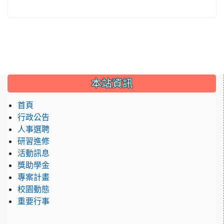
:::
本站資訊
首頁
行政公告
人事選聘
研習進修
活動訊息
獎助學金
專案計畫
校園動態
重要行事