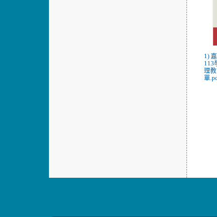
1)
11
理教
單.p