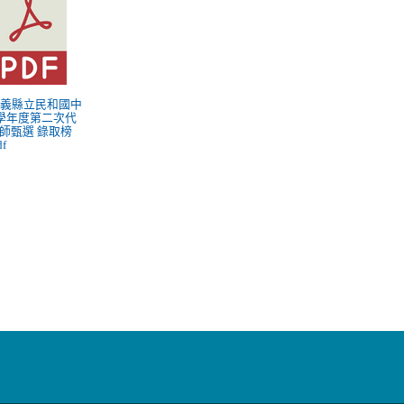
 嘉義縣立民和國中
3學年度第二次代
師甄選 錄取榜
df