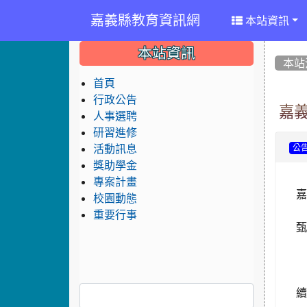
嘉義縣教育資訊網
本站資訊
:::
:::
:::
本站資訊
本站
首頁
行政公告
嘉義
人事選聘
研習進修
活動訊息
公
獎助學金
專案計畫
嘉
校園動態
重要行事
續