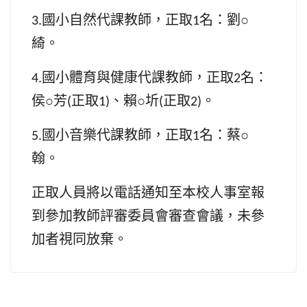
國小自然代課教師，正取
名：劉
○
3.
1
綺。
國小體育與健康代課教師，正取
名：
4.
2
侯
○
芳
正取
、賴
○
圻
正取
。
(
1)
(
2)
國小音樂代課教師，正取
名：蔡
○
5.
1
翰。
正取人員將以電話通知至本校人事室報
到參加教師評審委員會審查會議，未參
加者視同放棄。