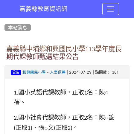
嘉義縣教育資訊網
:::
本站消息
嘉義縣中埔鄉和興國民小學113學年度長
期代課教師甄選結果公告
-
| 2024-07-29 | 點閱數： 381
和興國民小學
人事選聘
公告
國小英語代課教師，正取
名：陳
○
1.
1
蒨。
國小社會代課教師，正取
名：陳
○
錦
2.
2
正取
、張
○
文
正取
。
(
1)
(
2)