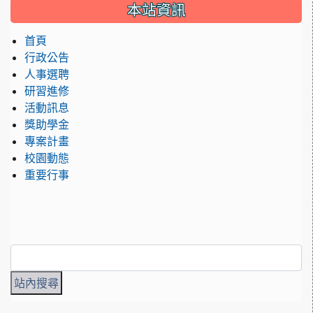
:::
本站資訊
首頁
行政公告
人事選聘
研習進修
活動訊息
獎助學金
專案計畫
校園動態
重要行事