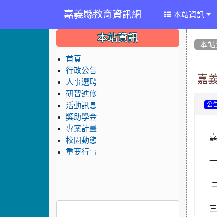
嘉義縣教育資訊網
本站資訊
:::
:::
:::
本站資訊
本站
首頁
行政公告
嘉
人事選聘
研習進修
活動訊息
公
獎助學金
專案計畫
嘉
校園動態
重要行事
一
二