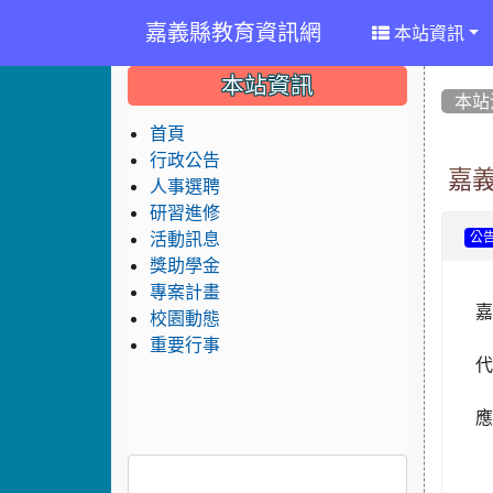
嘉義縣教育資訊網
本站資訊
:::
:::
:::
本站資訊
本站
首頁
行政公告
嘉
人事選聘
研習進修
活動訊息
公
獎助學金
專案計畫
校園動態
重要行事
代
應