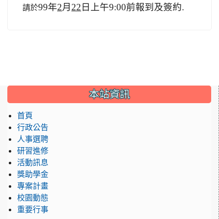
99
年
2
月
22
日
上午
9:00
前報到及簽約.
請於
:::
本站資訊
首頁
行政公告
人事選聘
研習進修
活動訊息
獎助學金
專案計畫
校園動態
重要行事